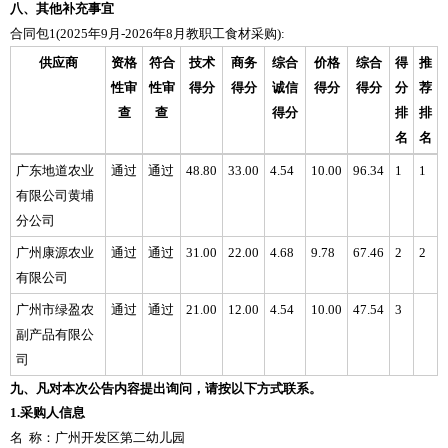
八、其他补充事宜
合同包1(2025年9月-2026年8月教职工食材采购):
供应商
资格
符合
技术
商务
综合
价格
综合
得
推
性审
性审
得分
得分
诚信
得分
得分
分
荐
查
查
得分
排
排
名
名
广东地道农业
通过
通过
48.80
33.00
4.54
10.00
96.34
1
1
有限公司黄埔
分公司
广州康源农业
通过
通过
31.00
22.00
4.68
9.78
67.46
2
2
有限公司
广州市绿盈农
通过
通过
21.00
12.00
4.54
10.00
47.54
3
副产品有限公
司
九、凡对本次公告内容提出询问，请按以下方式联系。
1.采购人信息
名 称：广州开发区第二幼儿园