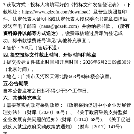
3.获取方式：投标人将填写好的《招标文件发售登记表》（下
载地址：https://www.gdzefu.com/download）及营业执照复印
件、法定代表人证明书或法定代表人授权委托书盖章扫描后
发送至电子邮箱（nana@gdzefu.com）并缴纳标书款，
（所有
资料原件以邮寄方式送达）
，缴费审核通过后即为登记成
功。标书款缴费账号详见“其他补充事宜”。
4.售价：300元（售后不退）
四. 提交投标文件截止时间、开标时间和地点
1.提交投标文件截止时间和开启时间：2026年6月2日09点30分
（北京时间）。
2.地点：广州市天河区天河北路663号8栋6楼会议室。
五.公告期限
自本公告发布之日起不得少于5个工作日。
六、其他补充事宜
1.需要落实的政府采购政策：《政府采购促进中小企业发展管
理办法》（财库〔2020〕46号）、《关于政府采购支持监狱
企业发展有关问题的通知》(财库〔2014〕68号)、《关于促进
残疾人就业政府采购政策的通知》（财库〔2017〕141号)
等。