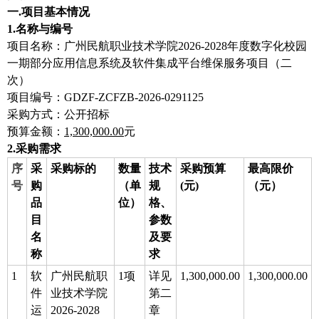
一.项目基本情况
1.
名称与编号
项目名称：广州民航职业技术学院2026-2028年度数字化校园
一期部分应用信息系统及软件集成平台维保服务项目（二
次）
项目编号：GDZF-ZCFZB-2026-0291125
采购方式：公开招标
预算金额：
1,300,000.00
元
2.
采购需求
序
采
采购标的
数量
技术
采购预算
最高限价
号
购
（单
规
(元)
（元）
品
位）
格、
目
参数
名
及要
称
求
1
软
广州民航职
1项
详见
1,300,000.00
1,300,000.00
件
业技术学院
第二
运
2026-2028
章